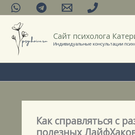
Перейти
к
содержимому
Сайт психолога Кате
Индивидуальные консультации психо
Как справляться с р
полезных ЛайфХаков