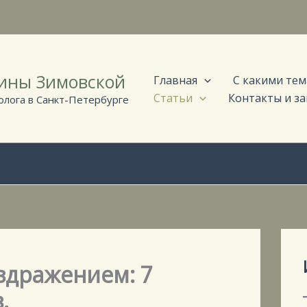
рины Зимовской
Главная
С какими тем
Статьи
Контакты и за
лога в Санкт-Петербурге
аздражением: 7
.