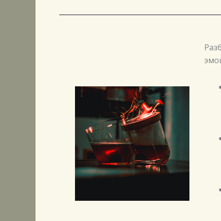
Разб
эмо